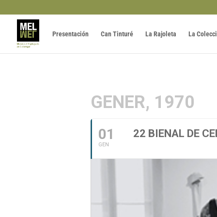
Presentación
Can Tinturé
La Rajoleta
La Colecc
GENER, 1970
01
22 BIENAL DE C
GEN