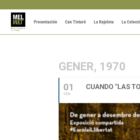
Presentación
Can Tinturé
La Rajoleta
La Colecc
GENER, 1970
01
CUANDO "LAS TO
GEN