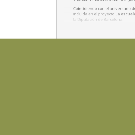
Coincidiendo con el aniversario d
incluida en el proyecto
La escuela
la Diputación de Barcelona.
Exposición gráfica que en su para
Torres en escuela pública durante
principios de la renovación pedag
HORARI
00:00 - 00:00
CALENDAR
GOOGLECAL