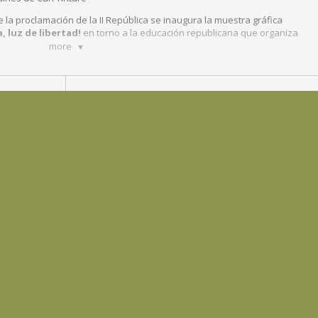
e la proclamación de la II República se inaugura la muestra gráfica
, luz de libertad!
en torno a la educación republicana que organiza
more
da en Esplugues, se centra en la transformación de la finca Las
 los años de la Guerra Civil como intento de implementar los
ógica en la ciudad.
LOCALITZACIÓ
Jardins de Can Tinturé
c. De l'Església, 36