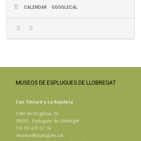
Precio: A partir de 3 euros.
CALENDAR
GOOGLECAL
Punto de encuentro: recepción del Museo Can Tinturé
Con inscripción previa recomendada al 934700218,
museus@esplugues.cat o online
Inscripción online aquí
MUSEOS DE ESPLUGUES DE LLOBREGAT
Can Tinturé y La Rajoleta
Calle de l’Església, 36
08950 · Esplugues de Llobregat
Tel. 93 470 02 18
museus@esplugues.cat