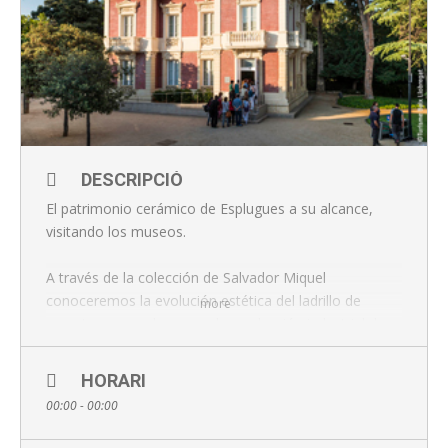
DESCRIPCIÓ
El patrimonio cerámico de Esplugues a su alcance,
visitando los museos.
A través de la colección de Salvador Miquel
conoceremos la evolución estética del ladrillo de
more
muestra para enlazar con la producción industrial de
cerámica arquitectónica de la antigua fábrica Pujol i
Bausis, “La Rajoleta”.
HORARI
00:00 - 00:00
Sesiones: La Rajoleta 11 y Can Tinturé 12 h