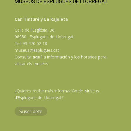
MUSEOS DE ESPLUGUES DE LLOBREGAT
Programació subjecte a possibles modificacions a causa de la
situació epidemiològica
Can Tinturé y La Rajoleta
Calle de l’Església, 36
08950 · Esplugues de Llobregat
Tel. 93 470 02 18
museus@esplugues.cat
Consulta
aquí
la información y los horarios para
visitar els museus
¿Quieres recibir más información de Museus
d’Esplugues de Llobregat?
Suscribete