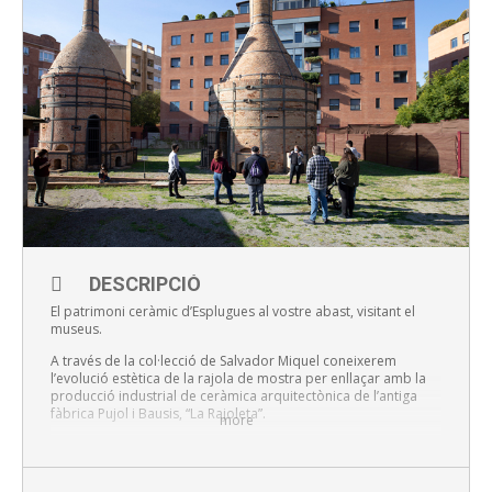
DESCRIPCIÓ
El patrimoni ceràmic d’Esplugues al vostre abast, visitant el
museus.
A través de la col·lecció de Salvador Miquel coneixerem
l’evolució estètica de la rajola de mostra per enllaçar amb la
producció industrial de ceràmica arquitectònica de l’antiga
fàbrica Pujol i Bausis, “La Rajoleta”.
more
Sessions:
La Rajoleta 11 i 13 h