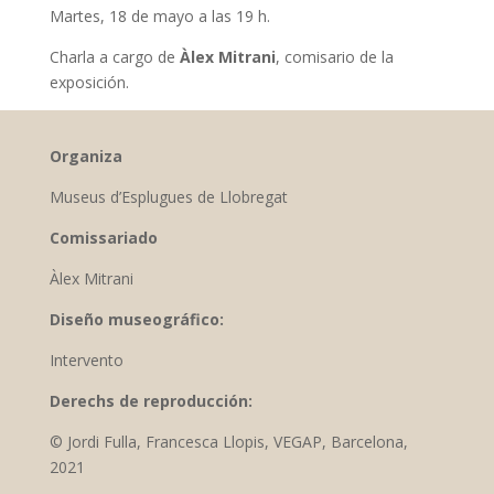
Martes, 18 de mayo a las 19 h.
Charla a cargo de
Àlex Mitrani
, comisario de la
exposición.
Organiza
Museus d’Esplugues de Llobregat
Comissariado
Àlex Mitrani
Diseño museográfico:
Intervento
Derechs de reproducción:
© Jordi Fulla, Francesca Llopis, VEGAP, Barcelona,
2021