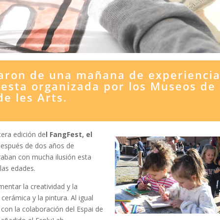
taron de una mañana de experienci
uesta organizada por los Museos de
de les Arts.
cera edición de
l FangFest, el
Después de dos años de
raban con mucha ilusión esta
 las edades.
ntar la creatividad y la
erámica y la pintura. Al igual
 con la colaboración del Espai de