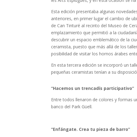
les Arts Esplugues, y en esta ocasión se ha
Esta edición presentaba algunas novedades
anteriores, en primer lugar el cambio de ub
de Can Tinturé al recinto del Museo de Ce
emplazamiento que permitió a la ciudadaní
descubrir un espacio emblemático de la ciud
ceramista, puesto que más allá de los talle
posibilidad de visitar los hornos árabes ent
En esta tercera edición se incorporó un tal
pequeñas ceramistas tenían a su disposición
“Hacemos un trencadís participativo”
Entre todos llenaron de colores y formas u
banco del Park Güell.
“Enfángate. Crea tu pieza de barro”