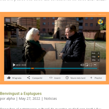
Benvingust a Esplugues
por
alpha
|
May 27, 2022
|
Noticias