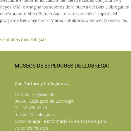
Descubre el patrimonio cultural de nuestra ciudad con Jordi LP y
Reyes Milà, e imagina los sabores de la huerta del Baix Llobregat en
el restaurante Abba Garden Aquí tens disponible el capítol del
programa Benvingust d’ ETV amb col·laboració amb el Consorci de...
« Entradas más antiguas
MUSEOS DE ESPLUGUES DE LLOBREGAT
Can Tinturé y La Rajoleta
Calle de l’Església, 36
08950 · Esplugues de Llobregat
Tel. 93 470 02 18
museus@esplugues.cat
Consulta
aquí
la información y los horarios para
visitar els museus