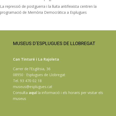
La repressió de postguerra i la lluita antifeixista centren la
programació de Memòria Democràtica a Esplugues
MUSEUS D’ESPLUGUES DE LLOBREGAT
Can Tinturé i La Rajoleta
Carrer de l’Església, 36
08950 · Esplugues de Llobregat
Tel. 93 470 02 18
museus@esplugues.cat
Consulta
aquí
la informació i els horaris per visitar els
museus