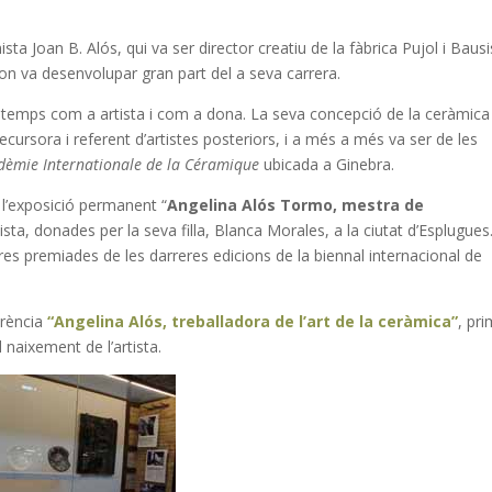
sta Joan B. Alós, qui va ser director creatiu de la fàbrica Pujol i Bausis
on va desenvolupar gran part del a seva carrera.
 temps com a artista i com a dona. La seva concepció de la ceràmica
cursora i referent d’artistes posteriors, i a més a més va ser de les
dèmie Internationale de la Céramique
ubicada a Ginebra.
 l’exposició permanent “
Angelina Alós Tormo, mestra de
ista, donades per la seva filla, Blanca Morales, a la ciutat d’Esplugues
res premiades de les darreres edicions de la biennal internacional de
erència
“Angelina Alós, treballadora de l’art de la ceràmica”
, pr
naixement de l’artista.