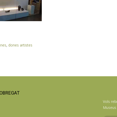
nes
,
dones artistes
LOBREGAT
Vols reb
Museus 