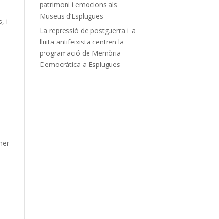
patrimoni i emocions als
Museus d’Esplugues
, i
La repressió de postguerra i la
lluita antifeixista centren la
programació de Memòria
Democràtica a Esplugues
.
imer