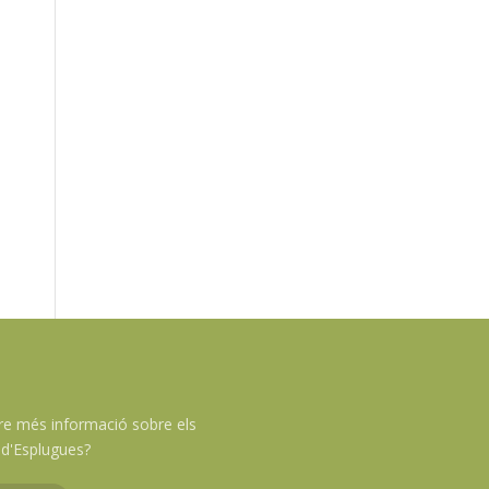
re més informació sobre els
d'Esplugues?