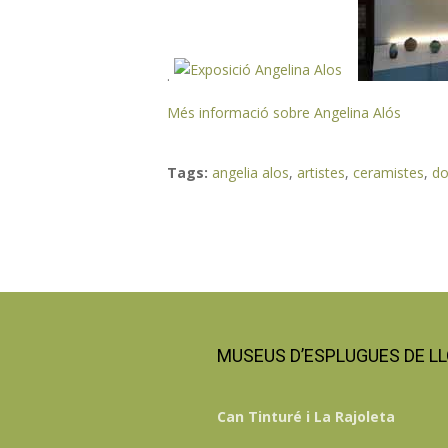
.
Més informació sobre Angelina Alós
Tags:
angelia alos
,
artistes
,
ceramistes
,
do
MUSEUS D’ESPLUGUES DE L
Can Tinturé i La Rajoleta