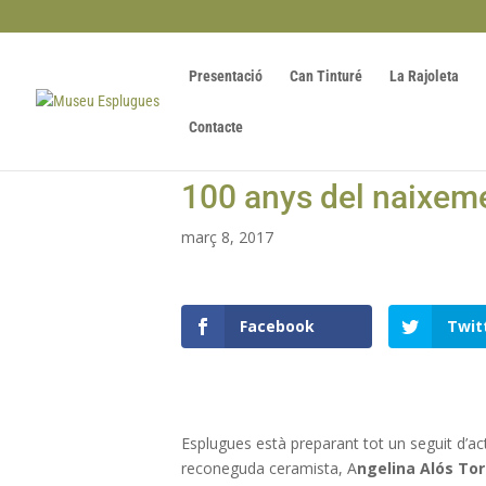
Presentació
Can Tinturé
La Rajoleta
Contacte
100 anys del naixeme
març 8, 2017
Facebook
Twit
Esplugues està preparant tot un seguit d’a
reconeguda ceramista, A
ngelina Alós To