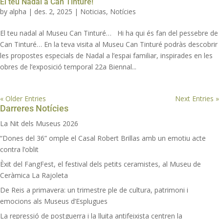
El teu Nadal a Can Tinturé!
by
alpha
|
des. 2, 2025
|
Noticias
,
Notícies
El teu nadal al Museu Can Tinturé… Hi ha qui és fan del pessebre de
Can Tinturé… En la teva visita al Museu Can Tinturé podràs descobrir
les propostes especials de Nadal a l’espai familiar, inspirades en les
obres de l’exposició temporal 22a Biennal...
« Older Entries
Next Entries »
Darreres Notícies
La Nit dels Museus 2026
“Dones del 36” omple el Casal Robert Brillas amb un emotiu acte
contra l’oblit
Èxit del FangFest, el festival dels petits ceramistes, al Museu de
Ceràmica La Rajoleta
De Reis a primavera: un trimestre ple de cultura, patrimoni i
emocions als Museus d’Esplugues
La repressió de postguerra i la lluita antifeixista centren la