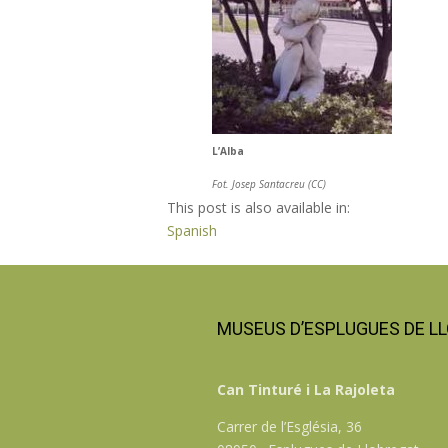
L’Alba
Fot. Josep Santacreu (CC)
This post is also available in:
Spanish
MUSEUS D’ESPLUGUES DE L
Can Tinturé i La Rajoleta
Carrer de l’Església, 36