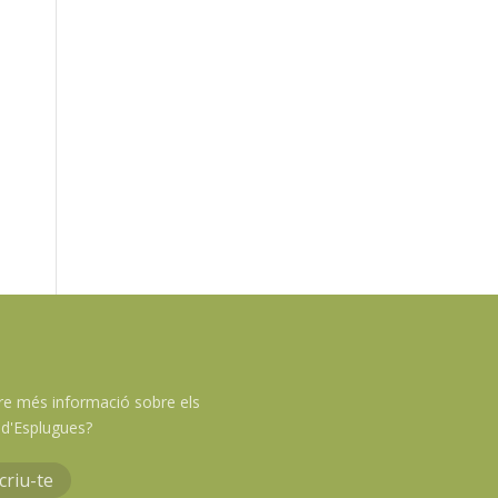
re més informació sobre els
d'Esplugues?
criu-te