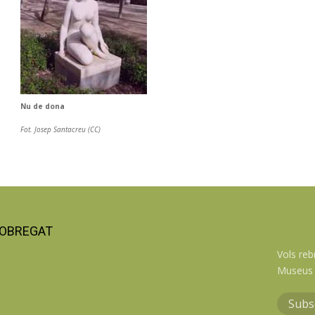
Nu de dona
Fot. Josep Santacreu (CC)
LOBREGAT
Vols reb
Museus 
Subs