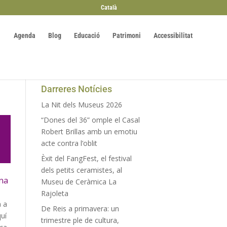
Català
Agenda
Blog
Educació
Patrimoni
Accessibilitat
Darreres Notícies
La Nit dels Museus 2026
“Dones del 36” omple el Casal
Robert Brillas amb un emotiu
acte contra l’oblit
Èxit del FangFest, el festival
dels petits ceramistes, al
una
Museu de Ceràmica La
Rajoleta
a a
De Reis a primavera: un
quí
trimestre ple de cultura,