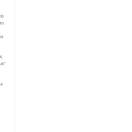
amb
ves
s
ia
 A
at”
Ca