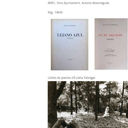
AMEL. Fons Ajuntament. Autoria desconeguda.
Reg. 14606
Llibres de poemes d’Eulàlia Fàbregas