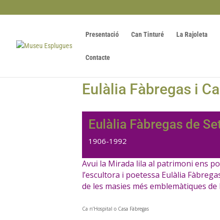
Presentació
Can Tinturé
La Rajoleta
Contacte
Eulàlia Fàbregas i Ca
Eulàlia Fàbregas de S
1906-1992
Avui la Mirada lila al patrimoni ens po
l’escultora i poetessa Eulàlia Fàbreg
de les masies més emblemàtiques de la
Ca n’Hospital o Casa Fàbregas