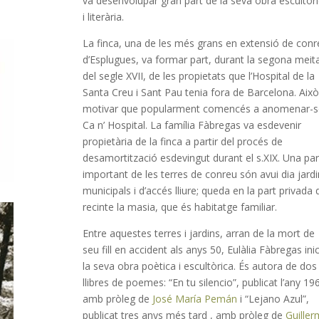
va desenvolupar gran part de la seva obra escultòr
i literària.
La finca, una de les més grans en extensió de con
d’Esplugues, va formar part, durant la segona meit
del segle XVII, de les propietats que l’Hospital de la
Santa Creu i Sant Pau tenia fora de Barcelona. Això
motivar que popularment comencés a anomenar-
Ca n’ Hospital. La família Fàbregas va esdevenir
propietària de la finca a partir del procés de
desamortització esdevingut durant el s.XIX. Una par
important de les terres de conreu són avui dia jard
municipals i d’accés lliure; queda en la part privada 
recinte la masia, que és habitatge familiar.
Entre aquestes terres i jardins, arran de la mort de
seu fill en accident als anys 50, Eulàlia Fàbregas ini
la seva obra poètica i escultòrica. És autora de dos
llibres de poemes: “En tu silencio”, publicat l’any 19
amb pròleg de
José María Pemán
i “Lejano Azul”,
publicat tres anys més tard , amb pròleg de
Guille