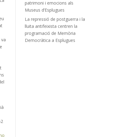
ica
patrimoni i emocions als
Museus d’Esplugues
reu
La repressió de postguerra i la
at
lluita antifeixista centren la
programació de Memòria
 va
Democràtica a Esplugues
se
t
ins
del
cià
62
rmo