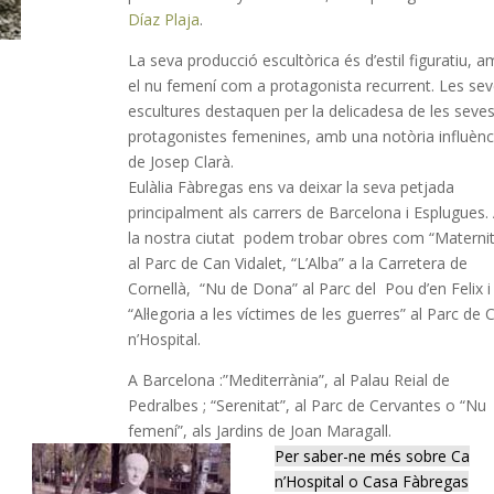
Díaz Plaja
.
La seva producció escultòrica és d’estil figuratiu, 
el nu femení com a protagonista recurrent. Les se
escultures destaquen per la delicadesa de les seve
protagonistes femenines, amb una notòria influènc
de Josep Clarà.
Eulàlia Fàbregas ens va deixar la seva petjada
principalment als carrers de Barcelona i Esplugues.
la nostra ciutat podem trobar obres com “Maternit
al Parc de Can Vidalet, “L’Alba” a la Carretera de
Cornellà, “Nu de Dona” al Parc del Pou d’en Felix i
“Al·legoria a les víctimes de les guerres” al Parc de 
n’Hospital.
A Barcelona :”Mediterrània”, al Palau Reial de
Pedralbes ; “Serenitat”, al Parc de Cervantes o “Nu
femení”, als Jardins de Joan Maragall.
Per saber-ne més sobre Ca
n’Hospital o Casa Fàbregas