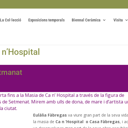
La Col·lecció
Exposicions temporals
Biennal Ceràmica
Visita
 n’Hospital
etmanat
rta fins a la Masia de Ca n’ Hospital a través de la figura de
as de Setmenat. Mirem amb ulls de dona, de mare i d’artista 
 ciutat.
Eulàlia Fàbregas
va viure gran part de la seva vid
la masia de
Ca n ‘Hospital o Casa Fàbregas
, i a