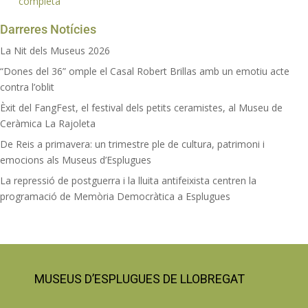
completa
Darreres Notícies
La Nit dels Museus 2026
“Dones del 36” omple el Casal Robert Brillas amb un emotiu acte
contra l’oblit
Èxit del FangFest, el festival dels petits ceramistes, al Museu de
Ceràmica La Rajoleta
De Reis a primavera: un trimestre ple de cultura, patrimoni i
emocions als Museus d’Esplugues
La repressió de postguerra i la lluita antifeixista centren la
programació de Memòria Democràtica a Esplugues
MUSEUS D’ESPLUGUES DE LLOBREGAT