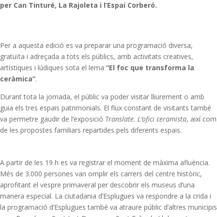
per Can Tinturé, La Rajoleta i l’Espai Corberó.
Per a aquesta edició es va preparar una programació diversa,
gratuïta i adreçada a tots els públics, amb activitats creatives,
artístiques i lúdiques sota el lema
“El foc que transforma la
ceràmica”
.
Durant tota la jornada, el públic va poder visitar lliurement o amb
guia els tres espais patrimonials. El flux constant de visitants també
va permetre gaudir de l’exposició
Translate. L’ofici ceramista
, així com
de les propostes familiars repartides pels diferents espais.
A partir de les 19 h es va registrar el moment de màxima afluència.
Més de 3.000 persones van omplir els carrers del centre històric,
aprofitant el vespre primaveral per descobrir els museus d’una
manera especial. La ciutadania d’Esplugues va respondre a la crida i
la programació d’Esplugues també va atraure públic d’altres municipis