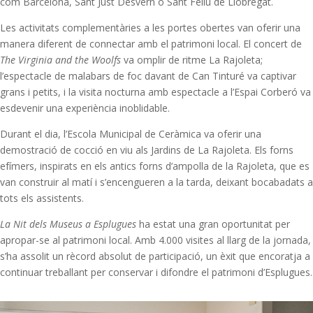
com Barcelona, Sant Just Desvern o Sant Feliu de Llobregat.
Les activitats complementàries a les portes obertes van oferir una
manera diferent de connectar amb el patrimoni local. El concert de
The Virginia and the Woolfs
va omplir de ritme La Rajoleta;
l’espectacle de malabars de foc davant de Can Tinturé va captivar
grans i petits, i la visita nocturna amb espectacle a l’Espai Corberó va
esdevenir una experiència inoblidable.
Durant el dia, l’Escola Municipal de Ceràmica va oferir una
demostració de cocció en viu als Jardins de La Rajoleta. Els forns
efímers, inspirats en els antics forns d’ampolla de la Rajoleta, que es
van construir al matí i s’encengueren a la tarda, deixant bocabadats a
tots els assistents.
La Nit dels Museus a Esplugues
ha estat una gran oportunitat per
apropar-se al patrimoni local. Amb 4.000 visites al llarg de la jornada,
s’ha assolit un rècord absolut de participació, un èxit que encoratja a
continuar treballant per conservar i difondre el patrimoni d’Esplugues.