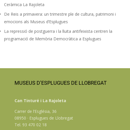
Ceràmica La Rajoleta
De Reis a primavera: un trimestre ple de cultura, patrimoni i
emocions als Museus d’Esplugues
La repressió de postguerra i la lluita antifeixista centren la
programació de Memòria Democràtica a Esplugues
MUSEUS D’ESPLUGUES DE LLOBREGAT
Can Tinturé i La Rajoleta
Carrer de l’Església, 36
08950 · Esplugues de Llobregat
Tel. 93 470 02 18