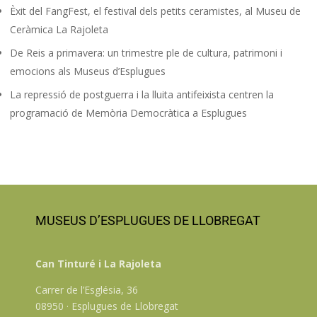
Èxit del FangFest, el festival dels petits ceramistes, al Museu de
Ceràmica La Rajoleta
De Reis a primavera: un trimestre ple de cultura, patrimoni i
emocions als Museus d’Esplugues
La repressió de postguerra i la lluita antifeixista centren la
programació de Memòria Democràtica a Esplugues
MUSEUS D’ESPLUGUES DE LLOBREGAT
Can Tinturé i La Rajoleta
Carrer de l’Església, 36
08950 · Esplugues de Llobregat