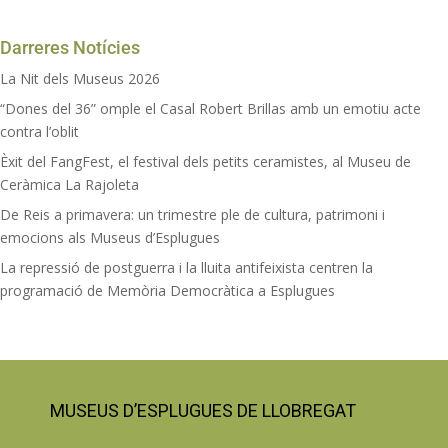
Darreres Notícies
La Nit dels Museus 2026
“Dones del 36” omple el Casal Robert Brillas amb un emotiu acte
contra l’oblit
Èxit del FangFest, el festival dels petits ceramistes, al Museu de
Ceràmica La Rajoleta
De Reis a primavera: un trimestre ple de cultura, patrimoni i
emocions als Museus d’Esplugues
La repressió de postguerra i la lluita antifeixista centren la
programació de Memòria Democràtica a Esplugues
MUSEUS D’ESPLUGUES DE LLOBREGAT