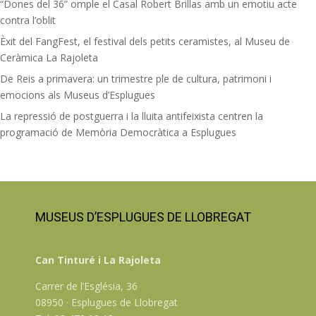
“Dones del 36” omple el Casal Robert Brillas amb un emotiu acte
Anna Miñarro
, que parlarà de les conseqüències
contra l’oblit
psicològiques d’aquestes experiències
Èxit del FangFest, el festival dels petits ceramistes, al Museu de
L’acte comptarà també amb l’actuació musical de la
Ceràmica La Rajoleta
cantautora
Raquel Lúa
.
De Reis a primavera: un trimestre ple de cultura, patrimoni i
emocions als Museus d’Esplugues
La repressió de postguerra i la lluita antifeixista centren la
programació de Memòria Democràtica a Esplugues
MUSEUS D’ESPLUGUES DE LLOBREGAT
Can Tinturé i La Rajoleta
Carrer de l’Església, 36
08950 · Esplugues de Llobregat