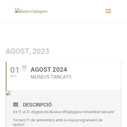
AGOST, 2023
01
02
AGOST 2024
SET
MUSEUS TANCATS
AGO
DESCRIPCIÓ
De l’1 al 31 d’agost els Museus d’Esplugues romandran tancats!
Tornem l’1 de setmembre amb la nova programació de
tardor!