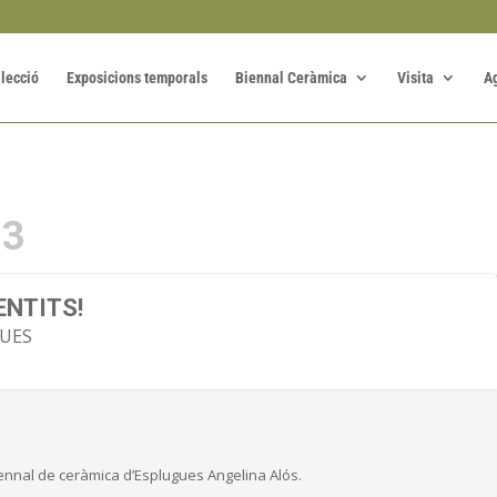
·lecció
Exposicions temporals
Biennal Ceràmica
Visita
A
23
ENTITS!
GUES
Biennal de ceràmica d’Esplugues Angelina Alós.