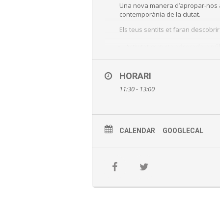
Una nova manera d’apropar-nos a
contemporània de la ciutat.
Els teus sentits et faran descobri
Activitat gratuïta adreçada a púb
Inscripció prèvia
HORARI
Places limitades
11:30 - 13:00
Inscripcions
93 470 02 18
CALENDAR
GOOGLECAL
museus@esplugues.cat
Inscripció online