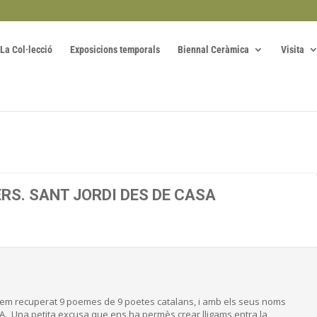
La Col·lecció
Exposicions temporals
Biennal Ceràmica
Visita
RS. SANT JORDI DES DE CASA
hem recuperat 9 poemes de 9 poetes catalans, i amb els seus noms
A. Una petita excusa que ens ha permès crear lligams entra la