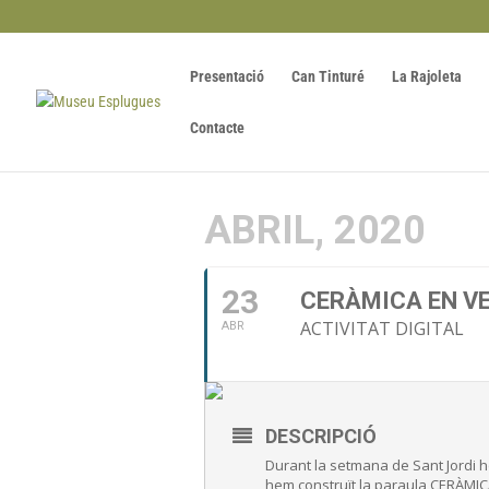
Presentació
Can Tinturé
La Rajoleta
Contacte
ABRIL, 2020
23
CERÀMICA EN VE
ACTIVITAT DIGITAL
ABR
DESCRIPCIÓ
Durant la setmana de Sant Jordi 
hem construït la paraula CERÀMIC