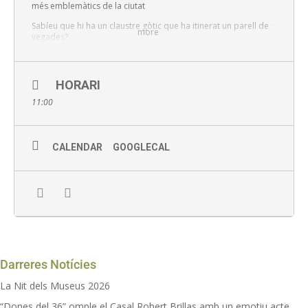
més emblemàtics de la ciutat
Sabíeu que hi ha un claustre gòtic que ha itinerat un parell de
more
vegades?
O que hi una de les residències d’estiueig del famós Baró de
Maldà?…
HORARI
L’últim diumenge de mes veniu a descobrir tots els secrets que
amaga el centre històric d’Esplugues.
11:00
Preu: a partir de 3 euros. Consulta aquí preus i promocions
Punt de trobada: recepció del Museu Can Tinturé
CALENDAR
GOOGLECAL
Amb inscripció prèvia
Darreres Notícies
La Nit dels Museus 2026
“Dones del 36” omple el Casal Robert Brillas amb un emotiu acte