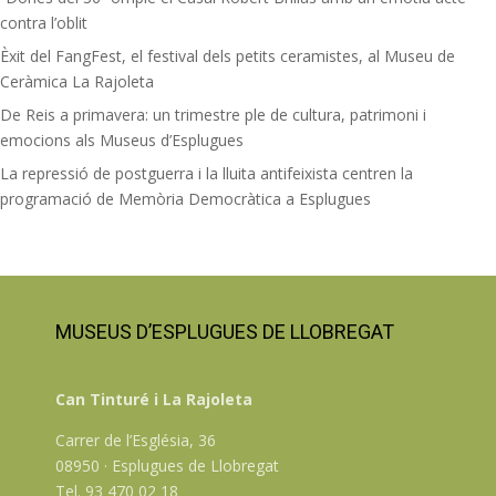
contra l’oblit
Èxit del FangFest, el festival dels petits ceramistes, al Museu de
Ceràmica La Rajoleta
De Reis a primavera: un trimestre ple de cultura, patrimoni i
emocions als Museus d’Esplugues
La repressió de postguerra i la lluita antifeixista centren la
programació de Memòria Democràtica a Esplugues
MUSEUS D’ESPLUGUES DE LLOBREGAT
Can Tinturé i La Rajoleta
Carrer de l’Església, 36
08950 · Esplugues de Llobregat
Tel. 93 470 02 18