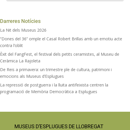
Darreres Notícies
La Nit dels Museus 2026
“Dones del 36” omple el Casal Robert Brillas amb un emotiu acte
contra l’oblit
Èxit del FangFest, el festival dels petits ceramistes, al Museu de
Ceràmica La Rajoleta
De Reis a primavera: un trimestre ple de cultura, patrimoni i
emocions als Museus d’Esplugues
La repressió de postguerra i la lluita antifeixista centren la
programació de Memòria Democràtica a Esplugues
MUSEUS D’ESPLUGUES DE LLOBREGAT