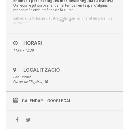
Endinsa’t per l’Esplugues més desconeguda i atractiva
.
Un recorregut sorprenent en el temps i en l’espai d’alguns
racons més emblemàtics de la ciutat.
Sabíeu que hi ha un claustre gòtic que ha itinerat un parell de
more
vegades?
O que hi una de les residències d’estiueig del famós Baró de
Maldà?.
HORARI
Inscripcions online aquí
11:00 - 12:30
Preu 3 euros
Punt de trobada: recepció del Museu Can Tinturé
LOCALITZACIÓ
Can Tinturé.
Amb inscripció prèvia al 93 470 02 18 o
Carrer de l'Església, 36
museus@esplugues.cat
CALENDAR
GOOGLECAL