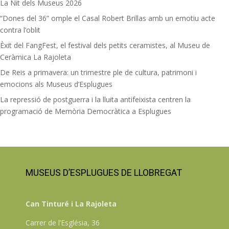
La Nit dels Museus 2026
“Dones del 36” omple el Casal Robert Brillas amb un emotiu acte
contra l’oblit
Èxit del FangFest, el festival dels petits ceramistes, al Museu de
Ceràmica La Rajoleta
De Reis a primavera: un trimestre ple de cultura, patrimoni i
emocions als Museus d’Esplugues
La repressió de postguerra i la lluita antifeixista centren la
programació de Memòria Democràtica a Esplugues
MUSEUS D’ESPLUGUES DE LLOBREGAT
Can Tinturé i La Rajoleta
Carrer de l’Església, 36