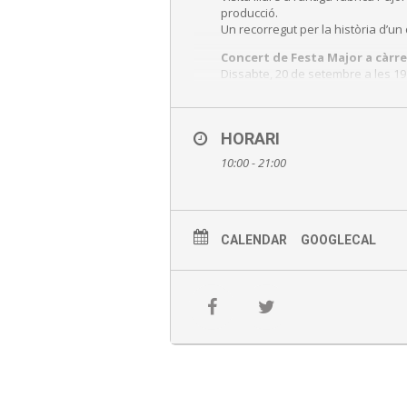
producció.
Un recorregut per la història d’u
Concert de Festa Major a càrre
Dissabte, 20 de setembre a les 19
Accés lliure
HORARI
10:00 - 21:00
CALENDAR
GOOGLECAL