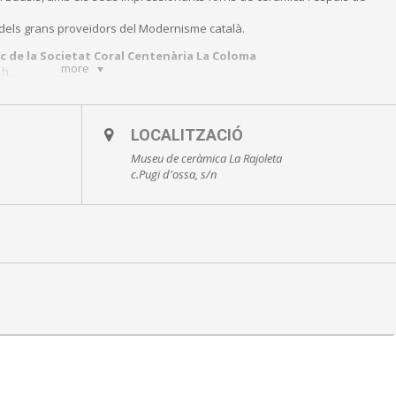
n dels grans proveïdors del Modernisme català.
c de la Societat Coral Centenària La Coloma
more
 h.
LOCALITZACIÓ
Museu de ceràmica La Rajoleta
c.Pugi d'ossa, s/n