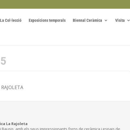
La Col·lecció
Exposicions temporals
Biennal Ceràmica
Visita
25
 RAJOLETA
ica La Rajoleta
jol i Bausis, amb els seus impressionants forns de ceràmica i espais de