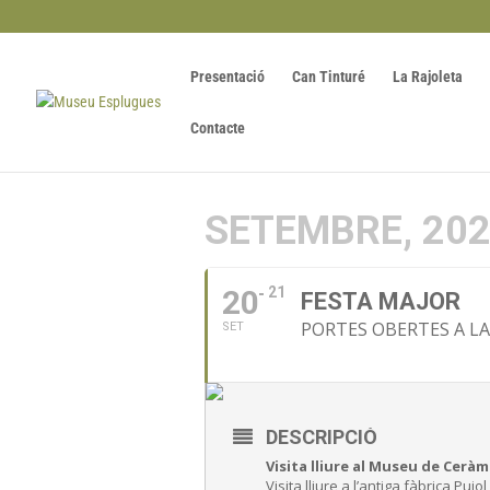
Presentació
Can Tinturé
La Rajoleta
Contacte
SETEMBRE, 20
20
21
FESTA MAJOR
PORTES OBERTES A LA
SET
DESCRIPCIÓ
Visita lliure al Museu de Ceràm
Visita lliure a l’antiga fàbrica Pu