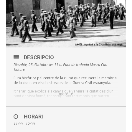
DESCRIPCIÓ
Dissabte, 25 d’octubre les 11 h. Punt de trobada Museu Can
Tinturé.
Ruta històrica pel centre de la ciutat que recupera la memòria
de la ciutat en els dies foscos de la Guerra Civil espanyola.
Itinerari que explica els canvis que va viure la ciutat des d’un
more
punt de vista humà, tot recuperant testimonis que narren
moments com l’inici de la guerra, la crida a files o expliquen
experiències i sentiments com la fam, la por, la pèrdua o la
injustícia de la guerra.
HORARI
Il·lustren la ruta un recull de fotografies i documentes
provinents de l’Arxiu Municipal d’Esplugues que documenten
11:00 - 12:30
els continguts exposats i reforcen el relat dels testimonis.