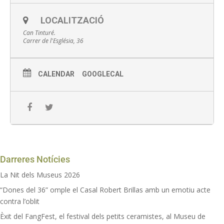
Activitat gratuïta
LOCALITZACIÓ
Inscripció prèvia
Can Tinturé.
Carrer de l'Església, 36
Places limitades
Activitat no accessible
CALENDAR
GOOGLECAL
Inscripcions:
Telf. 93 470 02 18
Mail: museus@esplugues.cat
Online
Darreres Notícies
La Nit dels Museus 2026
“Dones del 36” omple el Casal Robert Brillas amb un emotiu acte
contra l’oblit
Èxit del FangFest, el festival dels petits ceramistes, al Museu de