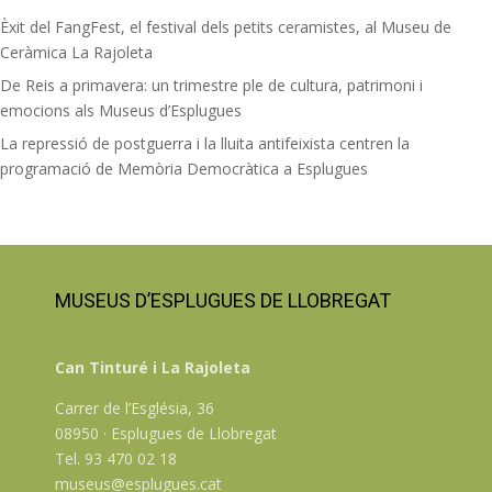
Èxit del FangFest, el festival dels petits ceramistes, al Museu de
Ceràmica La Rajoleta
De Reis a primavera: un trimestre ple de cultura, patrimoni i
emocions als Museus d’Esplugues
La repressió de postguerra i la lluita antifeixista centren la
programació de Memòria Democràtica a Esplugues
MUSEUS D’ESPLUGUES DE LLOBREGAT
Can Tinturé i La Rajoleta
Carrer de l’Església, 36
08950 · Esplugues de Llobregat
Tel. 93 470 02 18
museus@esplugues.cat