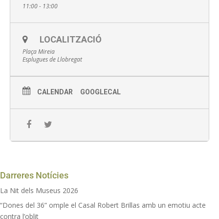
11:00 - 13:00
de Barcelona, juntament amb el Turó de la Rovira.
Vine i descobreix tota la història de Sant Pere Màrtir!
Inscripcions al 93 470 02 18 o a museus@esplugues.cat
LOCALITZACIÓ
Inscripció online aquí
Plaça Mireia
Esplugues de Llobregat
Activitat gratuïta prèvia inscripció
2 hores de durada aprox.
CALENDAR
GOOGLECAL
Recomanem portar calçat còmode i aigua
Darreres Notícies
La Nit dels Museus 2026
“Dones del 36” omple el Casal Robert Brillas amb un emotiu acte
contra l’oblit