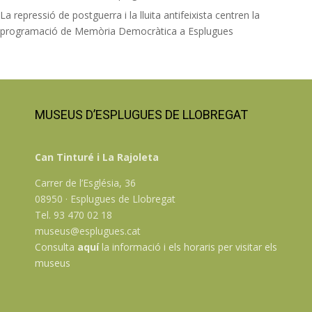
La repressió de postguerra i la lluita antifeixista centren la
programació de Memòria Democràtica a Esplugues
MUSEUS D’ESPLUGUES DE LLOBREGAT
Can Tinturé i La Rajoleta
Carrer de l’Església, 36
08950 · Esplugues de Llobregat
Tel. 93 470 02 18
museus@esplugues.cat
Consulta
aquí
la informació i els horaris per visitar els
museus