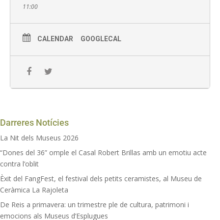
11:00
Barcelona, juntament amb el Turó de la Rovira.
Vine i descobreix tota la història de Sant Pere Màrtir!-
Activitat gratuïta prèvia inscripció
CALENDAR
GOOGLECAL
2 Hores de durada aprox.
Recomanem portar calçat còmode i aigua
Darreres Notícies
La Nit dels Museus 2026
“Dones del 36” omple el Casal Robert Brillas amb un emotiu acte
contra l’oblit
Èxit del FangFest, el festival dels petits ceramistes, al Museu de
Ceràmica La Rajoleta
De Reis a primavera: un trimestre ple de cultura, patrimoni i
emocions als Museus d’Esplugues