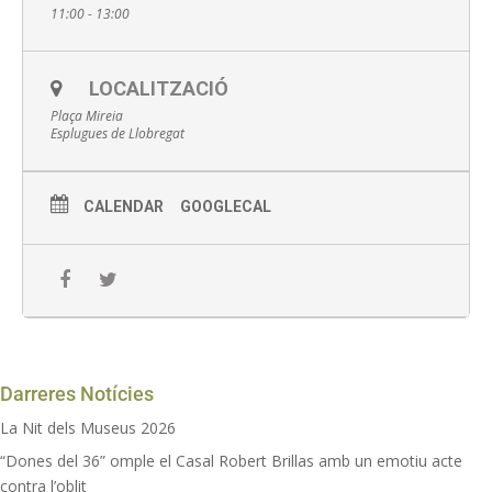
11:00 - 13:00
de Barcelona, juntament amb el Turó de la Rovira.
Vine i descobreix tota la història de Sant Pere Màrtir!
Inscripció prèvia al 93 470 02 18, museus@esplugues.cat o
LOCALITZACIÓ
online aquí
:
Plaça Mireia
Esplugues de Llobregat
Activitat gratuïta prèvia inscripció
CALENDAR
GOOGLECAL
2 hores de durada aprox.
Recomanem portar calçat còmode i aigua
Aforament limitat
Activitat amb mesures de seguretat: distància personal i
mascareta
Darreres Notícies
Programació subjecte a possibles modificacions a causa de
La Nit dels Museus 2026
la COVID- 19
“Dones del 36” omple el Casal Robert Brillas amb un emotiu acte
contra l’oblit