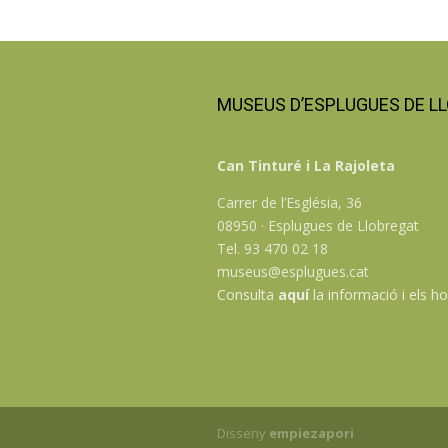
MUSEUS D’ESPLUGUES DE L
Can Tinturé i La Rajoleta
Carrer de l’Església, 36
08950 · Esplugues de Llobregat
Tel. 93 470 02 18
museus@esplugues.cat
Consulta
aquí
la informació i els ho
Disseny
empiezapori