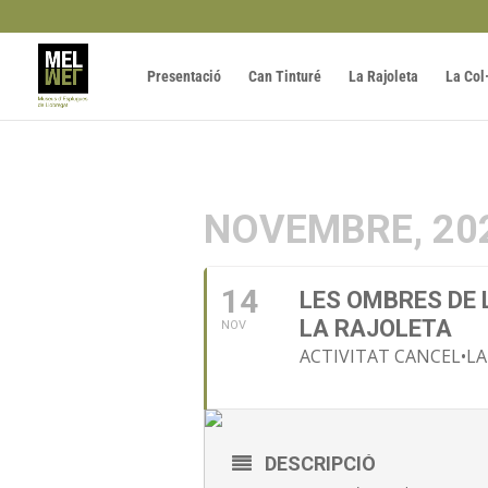
Presentació
Can Tinturé
La Rajoleta
La Col
NOVEMBRE, 20
14
LES OMBRES DE 
LA RAJOLETA
NOV
ACTIVITAT CANCEL•L
DESCRIPCIÓ