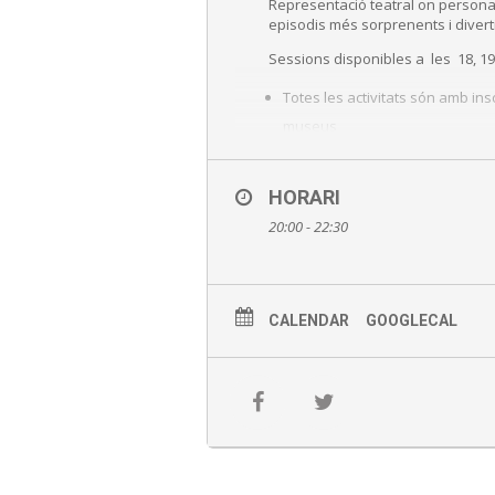
Representació teatral on personatg
episodis més sorprenents i divert
Sessions disponibles a les 18, 19 
Totes les activitats són amb in
museus
Aforament limitat
HORARI
Ús obligatori de mascareta
20:00 - 22:30
Controla de temperatura i dist
Aquesta programació pot patir c
CALENDAR
GOOGLECAL
Inscripció online aquí