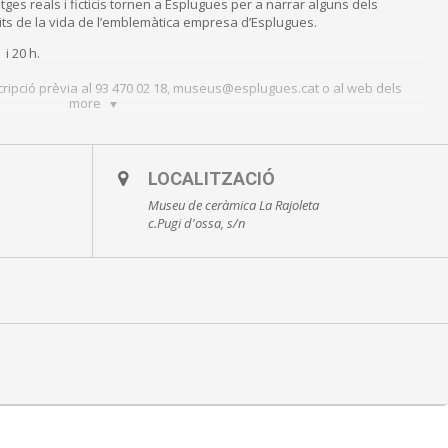
es reals i ficticis tornen a Esplugues per a narrar alguns dels
its de la vida de l’emblemàtica empresa d’Esplugues.
i 20 h.
scripció prèvia al 93 470 02 18, museus@esplugues.cat o al web dels
more
LOCALITZACIÓ
Museu de ceràmica La Rajoleta
ància de seguretat
c.Pugi d'ossa, s/n
anvis derivats de la situació epidemiologia