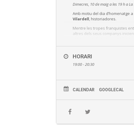
Dimecres, 10 de maig a les 19 h a La
Amb motiu del dia d’homenatge a le
Vilardell
, historiadores.
Mentre les tropes franquistes entr
altres dels seus companys inicien e
coneixerem de primera mà les sev
que va suposar l’exili de milers d
Accés lliure
HORARI
19:00 - 20:30
CALENDAR
GOOGLECAL