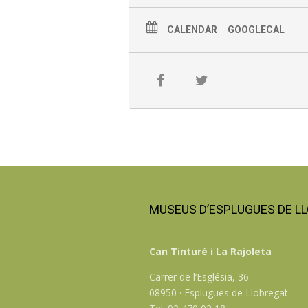
CALENDAR
GOOGLECAL
MUSEUS D’ESPLUGUES DE L
Can Tinturé i La Rajoleta
Carrer de l’Església, 36
08950 · Esplugues de Llobregat