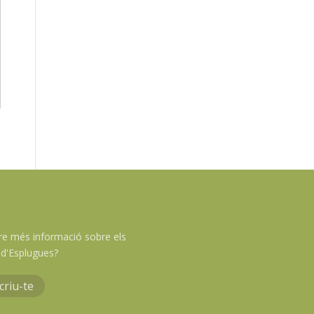
re més informació sobre els
d'Esplugues?
criu-te