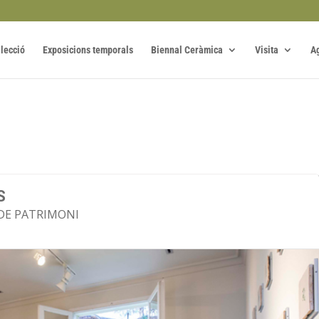
·lecció
Exposicions temporals
Biennal Ceràmica
Visita
A
1
S
DE PATRIMONI