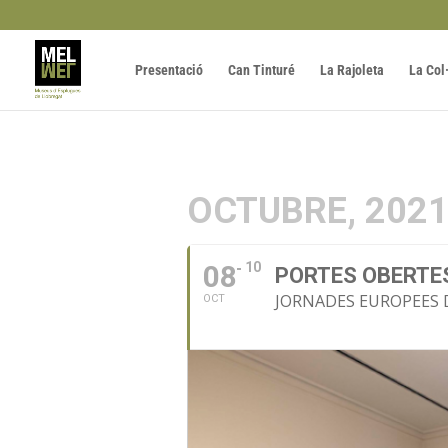
Presentació
Can Tinturé
La Rajoleta
La Col
OCTUBRE, 202
08
10
PORTES OBERTE
JORNADES EUROPEES 
OCT