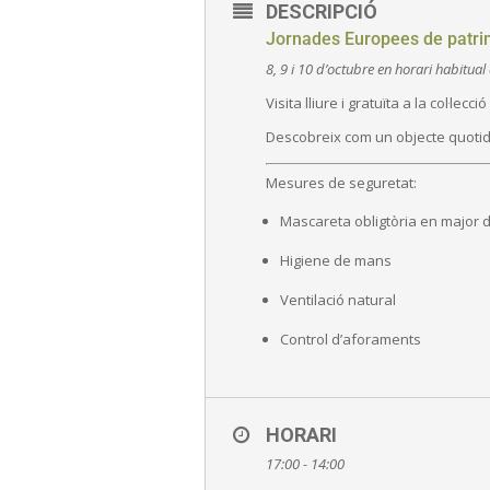
DESCRIPCIÓ
Jornades Europees de patri
8, 9 i 10 d’octubre en horari habitua
Visita lliure i gratuïta a la col·l
Descobreix com un objecte quoti
Mesures de seguretat:
Mascareta obligtòria en major 
Higiene de mans
Ventilació natural
Control d’aforaments
HORARI
17:00 - 14:00