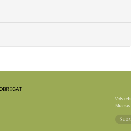
LOBREGAT
Vols reb
Museus 
Subs