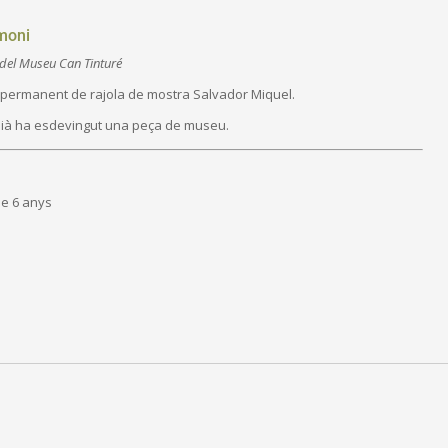
moni
l del Museu Can Tinturé
ecció permanent de rajola de mostra Salvador Miquel.
dià ha esdevingut una peça de museu.
de 6 anys