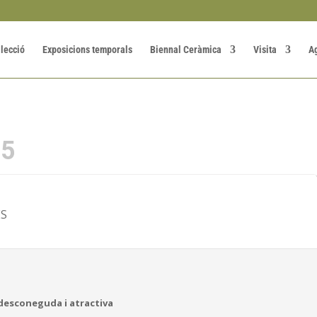
·lecció
Exposicions temporals
Biennal Ceràmica
Visita
A
25
ES
 desconeguda i atractiva