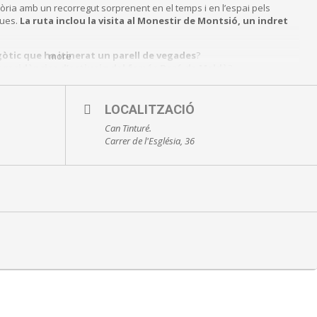
tòria amb un recorregut sorprenent en el temps i en l’espai pels
gues.
La ruta inclou la visita al Monestir de Montsió, un indret
gòtic que ha itinerat un parell de vegades
?
more
s
residències d’estiueig del famós Baró de Maldà
?
LOCALITZACIÓ
l Museu Can Tinturé
Can Tinturé.
:
93 470 02 18 |
museus@esplugues.cat
Carrer de l'Església, 36
única per conèixer els secrets més ben guardats d’Esplugues!