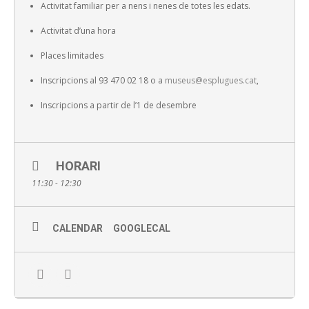
Activitat familiar per a nens i nenes de totes les edats.
Activitat d’una hora
Places limitades
Inscripcions al 93 470 02 18 o a
museus@esplugues.cat
,
Inscripcions a partir de l’1 de desembre
HORARI
11:30 - 12:30
CALENDAR
GOOGLECAL