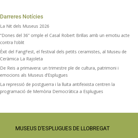
Darreres Notícies
La Nit dels Museus 2026
“Dones del 36” omple el Casal Robert Brillas amb un emotiu acte
contra l’oblit
Èxit del FangFest, el festival dels petits ceramistes, al Museu de
Ceràmica La Rajoleta
De Reis a primavera: un trimestre ple de cultura, patrimoni i
emocions als Museus d’Esplugues
La repressió de postguerra i la lluita antifeixista centren la
programació de Memòria Democràtica a Esplugues
MUSEUS D’ESPLUGUES DE LLOBREGAT