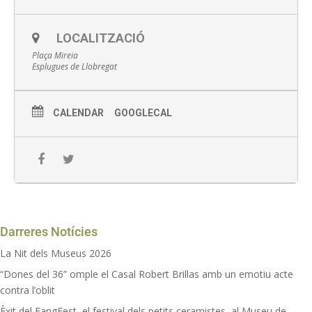
Vine i descobreix tota la història de Sant Pere Màrtir!
LOCALITZACIÓ
Inscripció online aquí
Plaça Mireia
Esplugues de Llobregat
Activitat gratuïta prèvia inscripció
2 hores de durada aprox.
CALENDAR
GOOGLECAL
Recomanem portar calçat còmode i aigua
Darreres Notícies
La Nit dels Museus 2026
“Dones del 36” omple el Casal Robert Brillas amb un emotiu acte
contra l’oblit
Èxit del FangFest, el festival dels petits ceramistes, al Museu de