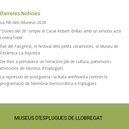
Darreres Notícies
La Nit dels Museus 2026
“Dones del 36” omple el Casal Robert Brillas amb un emotiu acte
contra l’oblit
Èxit del FangFest, el festival dels petits ceramistes, al Museu de
Ceràmica La Rajoleta
De Reis a primavera: un trimestre ple de cultura, patrimoni i
emocions als Museus d’Esplugues
La repressió de postguerra i la lluita antifeixista centren la
programació de Memòria Democràtica a Esplugues
MUSEUS D’ESPLUGUES DE LLOBREGAT