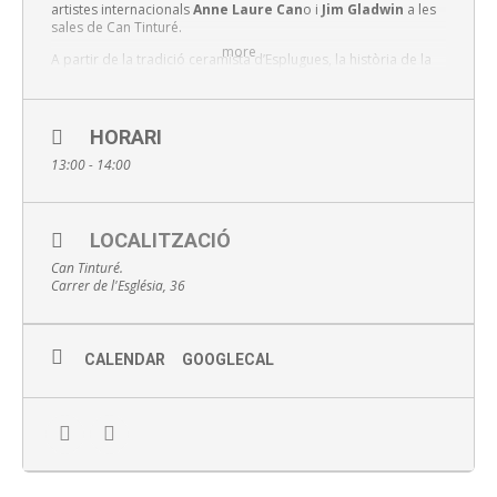
artistes internacionals
Anne Laure Can
o i
Jim Gladwin
a les
sales de Can Tinturé.
more
A partir de la tradició ceramista d’Esplugues, la història de la
fàbrica Pujol i Bausis o els fons documental de l’Arxiu
Municipal, els artistes han creat noves obres que sorprenen
per la seva intensitat, textures i originalitat.
HORARI
Preu: 3 euros
13:00 - 14:00
Punt de trobada: recepció del Museu Can Tinturé
Amb inscripció prèvia recomanada al 934 700 218,
LOCALITZACIÓ
museus@esplugues.cat o online
Can Tinturé.
Carrer de l'Església, 36
I
nscripció
en línia
aquí
CALENDAR
GOOGLECAL