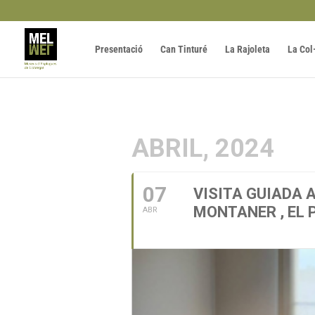
Presentació
Can Tinturé
La Rajoleta
La Col
ABRIL, 2024
07
VISITA GUIADA A
MONTANER , EL 
ABR