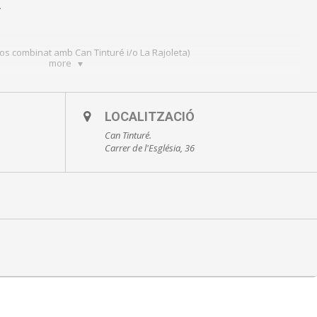
.
uros combinat amb Can Tinturé i/o La Rajoleta)
more
Museu Can Tinturé
ada al 934 700 218, museus@esplugues.cat o online
LOCALITZACIÓ
Can Tinturé.
Carrer de l'Església, 36