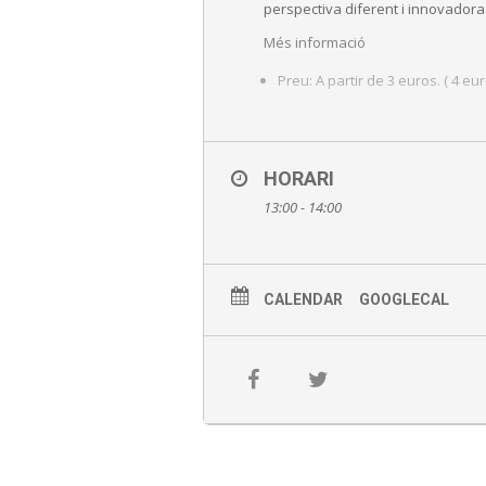
perspectiva diferent i innovadora
Més informació
Preu: A partir de 3 euros. ( 4 e
Punt de trobada: recepció del 
Amb inscripció prèvia recoman
HORARI
Inscripció online aquí
13:00 - 14:00
CALENDAR
GOOGLECAL