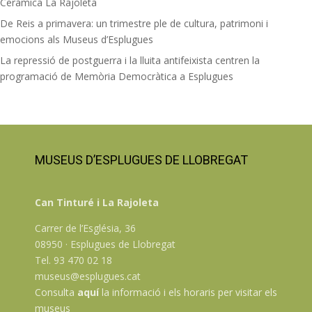
Ceràmica La Rajoleta
De Reis a primavera: un trimestre ple de cultura, patrimoni i
emocions als Museus d’Esplugues
La repressió de postguerra i la lluita antifeixista centren la
programació de Memòria Democràtica a Esplugues
MUSEUS D’ESPLUGUES DE LLOBREGAT
Can Tinturé i La Rajoleta
Carrer de l’Església, 36
08950 · Esplugues de Llobregat
Tel. 93 470 02 18
museus@esplugues.cat
Consulta
aquí
la informació i els horaris per visitar els
museus