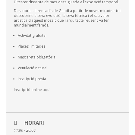
El tercer dissabte de mes visita guiada a l’exposició temporal.
Descobriu el trencadís de Gaudí a partir de noves mirades tot
descobrint la seva evolució, la seva tècnica i el seu valor
artística d’aquest mosaic que l’arquitecte reusenc va fer
mundialment famós.
Activitat gratuïta
Places limitades
Mascareta obligatòria
Ventilació natural
Inscripció prèvia
Inscripció online aquí
HORARI
11:00 - 20:00