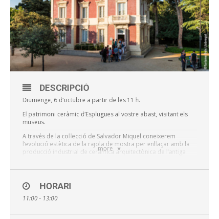
DESCRIPCIÓ
Diumenge, 6 d’octubre a partir de les 11 h.
El patrimoni ceràmic d’Esplugues al vostre abast, visitant els
museus.
A través de la col·lecció de Salvador Miquel coneixerem
l’evolució estètica de la rajola de mostra per enllaçar amb la
more
producció industrial de ceràmica arquitectònica de l’antiga
fàbrica Pujol i Bausis, “La Rajoleta”.
La visita a Can Tinturé ens proposa un recorregut cronològic
resseguint l’evolució de la rajola de mostra, des del segle XIV
HORARI
fins al segle XIX.
11:00 - 13:00
I a La Rajoleta descobrirem un museu que recupera la
memòria de la fàbrica de ceràmica ‘’Pujol i Bausis” que durant