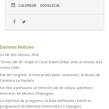
el Modernisme va adquirir un paper de molt destacat, i
visitarem els impressionants forns que es conserven.
CALENDAR
GOOGLECAL
Sessions:
La Rajoleta 11 i Can Tinturé 12 h
Preu : A partir de 3 euros.
Consulta aquí promocions.
Punt de trobada: recepció del Museu Can Tinturé
Darreres Notícies
Amb inscripció prèvia recomanada al 934700218,
La Nit dels Museus 2026
museus@esplugues.cat o en línia
“Dones del 36” omple el Casal Robert Brillas amb un emotiu acte
INSCRIPCIÓ EN LÍNIA AQUÍ
contra l’oblit
Èxit del FangFest, el festival dels petits ceramistes, al Museu de
Ceràmica La Rajoleta
De Reis a primavera: un trimestre ple de cultura, patrimoni i
emocions als Museus d’Esplugues
La repressió de postguerra i la lluita antifeixista centren la
programació de Memòria Democràtica a Esplugues