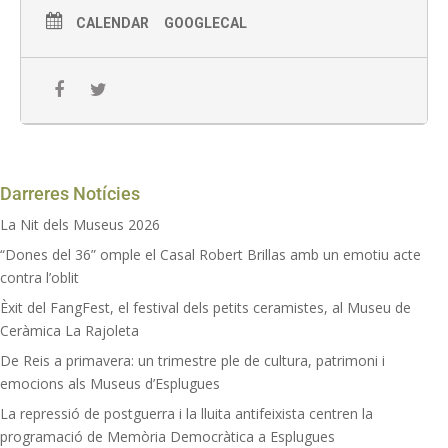
CALENDAR
GOOGLECAL
Punt de trobada: recepció del Museu Can Tinturé
Amb inscripció prèvia recomanada al 934700218,
museus@esplugues.cat o en línia
INSCRIPCIÓ EN LÍNIA AQUÍ
Darreres Notícies
La Nit dels Museus 2026
“Dones del 36” omple el Casal Robert Brillas amb un emotiu acte
contra l’oblit
Èxit del FangFest, el festival dels petits ceramistes, al Museu de
Ceràmica La Rajoleta
De Reis a primavera: un trimestre ple de cultura, patrimoni i
emocions als Museus d’Esplugues
La repressió de postguerra i la lluita antifeixista centren la
programació de Memòria Democràtica a Esplugues