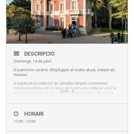
DESCRIPCIÓ
Diumenge, 14 de juliol
El patrimoni ceràmic d’Esplugues al vostre abast, visitant els
museus.
A través de la col·lecció de Salvador Miquel coneixerem
l’evolució estètica de la rajola de mostra per enllaçar amb la
more
producció industrial de ceràmica arquitectònica de l’antiga
fàbrica Pujol i Bausis, “La Rajoleta”.
Sessions:
HORARI
La Rajoleta 11 i Can Tinturé 12 h
11:00 - 13:00
Preu : A partir de 3 euros.
Consulta aquí promocions.