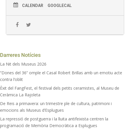
Museu Can Tinturé:
12:00 h
CALENDAR
GOOGLECAL
Preu:
A partir de 3 €.
Consulta les promocions disponibles.
Punt de trobada:
Recepció del Museu Can Tinturé
Reserva la teva plaça:
Telèfon:
934 700 218
Correu:
museus@esplugues.cat
[
Inscripció en línia aquí
]
No t’ho perdis!
Darreres Notícies
La Nit dels Museus 2026
“Dones del 36” omple el Casal Robert Brillas amb un emotiu acte
contra l’oblit
Èxit del FangFest, el festival dels petits ceramistes, al Museu de
Ceràmica La Rajoleta
De Reis a primavera: un trimestre ple de cultura, patrimoni i
emocions als Museus d’Esplugues
La repressió de postguerra i la lluita antifeixista centren la
programació de Memòria Democràtica a Esplugues