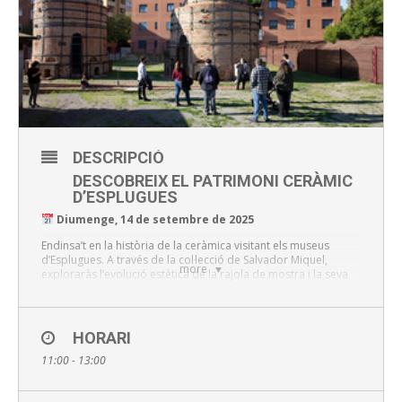
DESCRIPCIÓ
DESCOBREIX EL PATRIMONI CERÀMIC
D’ESPLUGUES
Diumenge, 14 de setembre de 2025
Endinsa’t en la història de la ceràmica visitant els museus
d’Esplugues. A través de la col·lecció de Salvador Miquel,
more
exploraràs l’evolució estètica de la rajola de mostra i la seva
connexió amb la producció industrial de ceràmica
arquitectònica de l’emblemàtica fàbrica Pujol i Bausis,
La
Rajoleta
.
HORARI
Horaris de visita:
11:00 - 13:00
La Rajoleta:
11:00 h