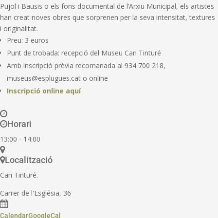
Pujol i Bausis o els fons documental de l’Arxiu Municipal, els artistes
han creat noves obres que sorprenen per la seva intensitat, textures
i originalitat.
Preu: 3 euros
Punt de trobada: recepció del Museu Can Tinturé
Amb inscripció prèvia recomanada al 934 700 218,
museus@esplugues.cat o online
I
nscripció
online aquí
Horari
13:00 - 14:00
Localització
Can Tinturé.
Carrer de l'Església, 36
Calendar
GoogleCal