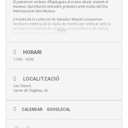
El patrimoni ceràmic d’Esplugues al vostre abast, visitant el
museus. Aprofita les entrades gratuïtes amb motiu del Dia
Internacional dels Museus
A través de la col·lecció de Salvador Miquel coneixerem
l’evolució estètica de la rajola de mostra per enllaçar amb la
producció industrial de ceràmica arquitectònica de l’antiga
more
fàbrica Pujol i Bausis, “La Rajoleta”.
Sessions:
La Rajoleta 11 i 13 h
HORARI
11:00 - 14:00
Can Tinturé 12 h
Inscripció online aquí
LOCALITZACIÓ
Can Tinturé.
Preu: GRATUÏT
Carrer de l'Església, 36
Punt de trobada: recepció del Museu Can Tinturé
Amb inscripció prèvia al 934700218, museus@esplugues.cat
CALENDAR
GOOGLECAL
o online