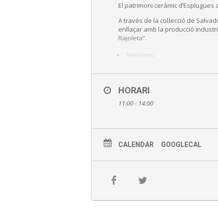
El patrimoni ceràmic d’Esplugues a
A través de la col·lecció de Salva
enllaçar amb la producció industria
Rajoleta”.
Sessions:
La Rajoleta 11 i 13 h
Can Tinturé 12 h
HORARI
11:00 - 14:00
Inscripcions online aquí!
Preu : A partir de 3 euros.
Consu
CALENDAR
GOOGLECAL
Punt de trobada: recepció del 
Amb inscripció prèvia al 93470