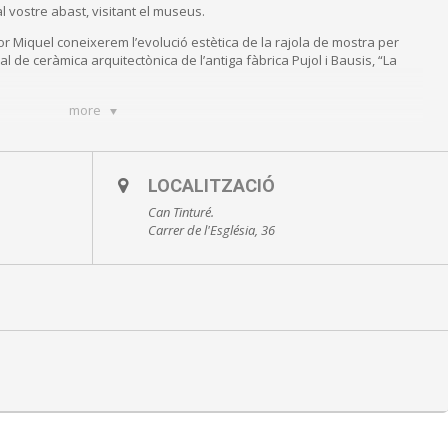
l vostre abast, visitant el museus.
dor Miquel coneixerem l’evolució estètica de la rajola de mostra per
l de ceràmica arquitectònica de l’antiga fàbrica Pujol i Bausis, “La
more
LOCALITZACIÓ
Can Tinturé.
Carrer de l'Església, 36
lta aquí promocions
Museu Can Tinturé
0218, museus@esplugues.cat o online