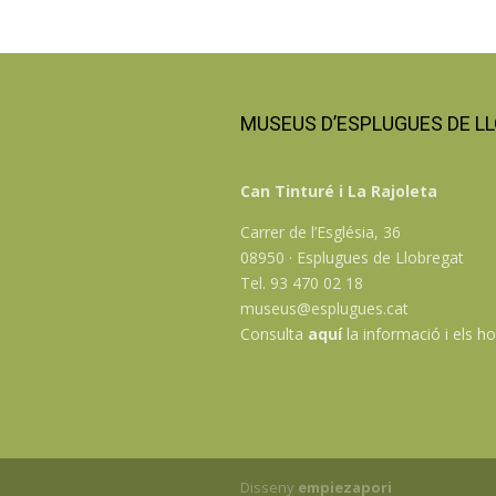
MUSEUS D’ESPLUGUES DE L
Can Tinturé i La Rajoleta
Carrer de l’Església, 36
08950 · Esplugues de Llobregat
Tel. 93 470 02 18
museus@esplugues.cat
Consulta
aquí
la informació i els ho
Disseny
empiezapori