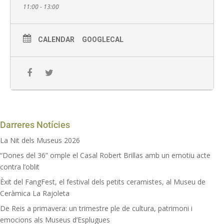
11:00 - 13:00
Can Tinturé 12 h
CALENDAR
GOOGLECAL
Activitat gratuïta en marc del programa
Nadal als Museus
Punt de trobada: recepció del Museu Can Tinturé
Sense inscripció prèvia
Darreres Notícies
La Nit dels Museus 2026
“Dones del 36” omple el Casal Robert Brillas amb un emotiu acte
contra l’oblit
Èxit del FangFest, el festival dels petits ceramistes, al Museu de
Ceràmica La Rajoleta
De Reis a primavera: un trimestre ple de cultura, patrimoni i
emocions als Museus d’Esplugues