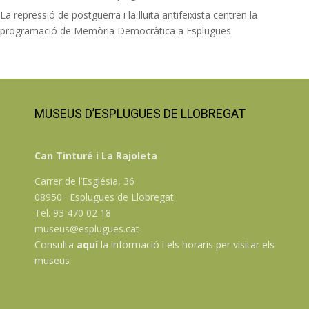
La repressió de postguerra i la lluita antifeixista centren la
programació de Memòria Democràtica a Esplugues
MUSEUS D’ESPLUGUES DE LLOBREGAT
Can Tinturé i La Rajoleta
Carrer de l’Església, 36
08950 · Esplugues de Llobregat
Tel. 93 470 02 18
museus@esplugues.cat
Consulta
aquí
la informació i els horaris per visitar els
museus