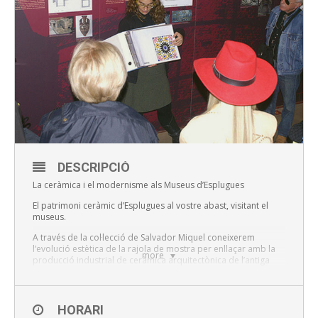
DESCRIPCIÓ
La ceràmica i el modernisme als Museus d’Esplugues
El patrimoni ceràmic d’Esplugues al vostre abast, visitant el
museus.
A través de la col·lecció de Salvador Miquel coneixerem
l’evolució estètica de la rajola de mostra per enllaçar amb la
more
producció industrial de ceràmica arquitectònica de l’antiga
fàbrica Pujol i Bausis, “La Rajoleta”.
Sessions:
HORARI
La Rajoleta 11 i 13 h