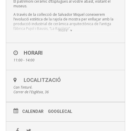
El patrimoni ceràmic d’Esplugues al vostre abast, visitant el
museus.
A través de la col·lecció de Salvador Miquel coneixerem
l’evolució estètica de la rajola de mostra per enllaçar amb la
producció industrial de ceràmica arquitectònica de l’antiga
fàbrica Pujol i Bausis, “La Rajoleta”.
more
Sessions:
La Rajoleta 11 i 13 h
HORARI
Can Tinturé 12 h
11:00 - 14:00
Inscripció online aquí
LOCALITZACIÓ
Preu: A partir de 3 euros
Can Tinturé.
Carrer de l'Església, 36
Punt de trobada: recepció del Museu Can Tinturé
Amb inscripció prèvia al 934700218, museus@esplugues.cat
CALENDAR
GOOGLECAL
o online