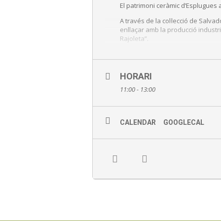
El patrimoni ceràmic d’Esplugues a
A través de la col·lecció de Salva
enllaçar amb la producció industria
Rajoleta”.
Sessions:
La Rajoleta 11 i 13 h
HORARI
Can Tinturé 12 h
11:00 - 13:00
Activitat gratuïta en marc del 
CALENDAR
GOOGLECAL
Punt de trobada: recepció del 
Sense inscripció prèvia