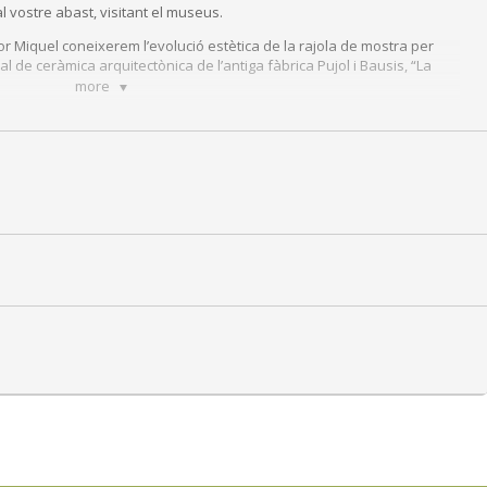
l vostre abast, visitant el museus.
dor Miquel coneixerem l’evolució estètica de la rajola de mostra per
l de ceràmica arquitectònica de l’antiga fàbrica Pujol i Bausis, “La
more
programa
Nadal als Museus
Museu Can Tinturé