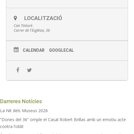
Activitat gratuïta
LOCALITZACIÓ
Punt de trobada: recepció del Museu Can Tinturé
Can Tinturé.
Carrer de l'Església, 36
Amb inscripció prèvia al 934700218
Activitat amb mesures de seguretat: distància personal i
mascareta
CALENDAR
GOOGLECAL
Aforament limitat
Programació subjecte a possibles modificacions a causa de la
COVID-19
Darreres Notícies
La Nit dels Museus 2026
“Dones del 36” omple el Casal Robert Brillas amb un emotiu acte
contra l’oblit