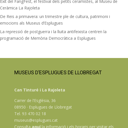
Èxit del FangFest, el festival dels petits ceramistes, al Museu de
Ceràmica La Rajoleta
De Reis a primavera: un trimestre ple de cultura, patrimoni i
emocions als Museus d’Esplugues
La repressió de postguerra i la lluita antifeixista centren la
programació de Memòria Democràtica a Esplugues
MUSEUS D’ESPLUGUES DE LLOBREGAT
Can Tinturé i La Rajoleta
Carrer de l’Església, 36
08950 · Esplugues de Llobregat
Tel. 93 470 02 18
museus@esplugues.cat
Consulta
aquí
la informació i els horaris per visitar els