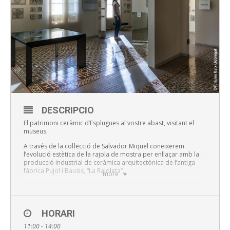
DESCRIPCIÓ
El patrimoni ceràmic d’Esplugues al vostre abast, visitant el
museus.
A través de la col·lecció de Salvador Miquel coneixerem
l’evolució estètica de la rajola de mostra per enllaçar amb la
producció industrial de ceràmica arquitectònica de l’antiga
fàbrica Pujol i Bausis, “La Rajoleta”.
more
Sessions:
La Rajoleta 11 i 13 h
HORARI
Can Tinturé 12 h
11:00 - 14:00