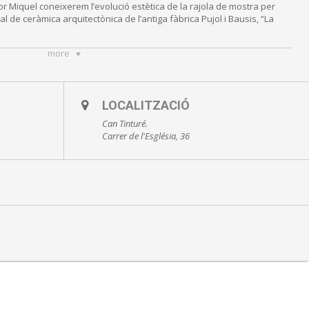
dor Miquel coneixerem l’evolució estètica de la rajola de mostra per
l de ceràmica arquitectònica de l’antiga fàbrica Pujol i Bausis, “La
more
LOCALITZACIÓ
Can Tinturé.
Carrer de l'Església, 36
Museu Can Tinturé
tat: distància personal i mascareta
 modificacions a causa de la COVID-19