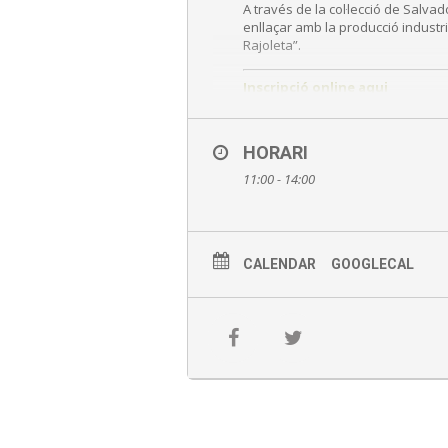
A través de la col·lecció de Salva
enllaçar amb la producció industria
Rajoleta”.
Inscripció online aqui
Sessions:
HORARI
La Rajoleta 11 i 13 h
11:00 - 14:00
Can Tinturé 12 h
Activitat gratuïta
CALENDAR
GOOGLECAL
Punt de trobada: recepció del 
Amb inscripció prèvia
Activitat amb mesures de segure
Aforament limitat
Programació subjecte a possibles