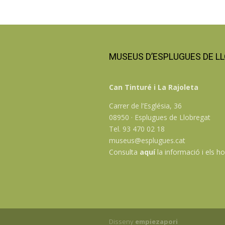
MUSEUS D’ESPLUGUES DE L
Can Tinturé i La Rajoleta
Carrer de l’Església, 36
08950 · Esplugues de Llobregat
Tel. 93 470 02 18
museus@esplugues.cat
Consulta
aquí
la informació i els ho
Disseny
empiezapori