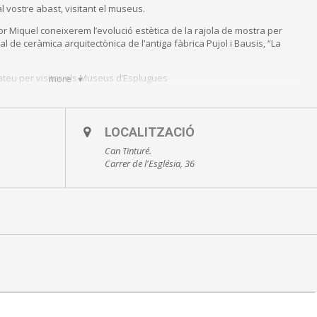
l vostre abast, visitant el museus.
dor Miquel coneixerem l’evolució estètica de la rajola de mostra per
l de ceràmica arquitectònica de l’antiga fàbrica Pujol i Bausis, “La
ateu per visitar els Museus d’Esplugues
more
LOCALITZACIÓ
Can Tinturé.
Carrer de l'Església, 36
Museu Can Tinturé
0218, museus@esplugues.cat o online