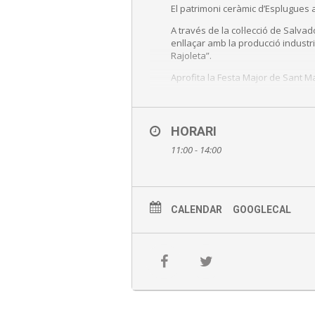
El patrimoni ceràmic d’Esplugues a
A través de la col·lecció de Salva
enllaçar amb la producció industria
Rajoleta”.
Aprofita la Festa Major de Sant M
Sessions:
La Rajoleta 11 i 13 h
HORARI
Can Tinturé 12 h
11:00 - 14:00
Inscripció online aquí
CALENDAR
GOOGLECAL
Preu: a partir de 3 euros
Punt de trobada: recepció del 
Amb inscripció prèvia al 93470