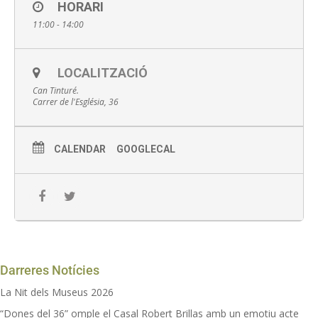
HORARI
Can Tinturé 12 h
11:00 - 14:00
Inscripcions online aquí
LOCALITZACIÓ
Can Tinturé.
Preu: a partir de 3 euros .
Consulta aquí promocions i
Carrer de l'Església, 36
descomptes
Punt de trobada: recepció del Museu Can Tinturé
CALENDAR
GOOGLECAL
Amb inscripció prèvia al 934700218, museus@esplugues.cat
o online
Activitat amb mesures de seguretat: distància personal i
mascareta
Aforament limitat: 10 persones
Darreres Notícies
Radiogues amb auriculars d’un sol us per garantir la
La Nit dels Museus 2026
distància de seguretat.
“Dones del 36” omple el Casal Robert Brillas amb un emotiu acte