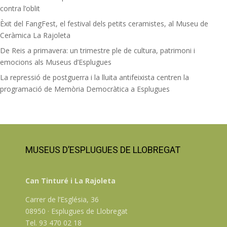
Higiene de mans
contra l’oblit
Programació subjecte a possibles modificacions a causa de la
Èxit del FangFest, el festival dels petits ceramistes, al Museu de
situació epidemiològica
Ceràmica La Rajoleta
De Reis a primavera: un trimestre ple de cultura, patrimoni i
emocions als Museus d’Esplugues
La repressió de postguerra i la lluita antifeixista centren la
programació de Memòria Democràtica a Esplugues
MUSEUS D’ESPLUGUES DE LLOBREGAT
Can Tinturé i La Rajoleta
Carrer de l’Església, 36
08950 · Esplugues de Llobregat
Tel. 93 470 02 18